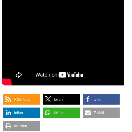
RSS-feed
teilen
teilen
teilen
teilen
E-Mail
drucken