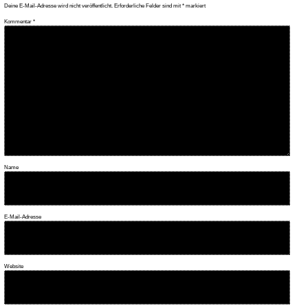
Deine E-Mail-Adresse wird nicht veröffentlicht.
Erforderliche Felder sind mit
*
markiert
Kommentar
*
Name
E-Mail-Adresse
Website