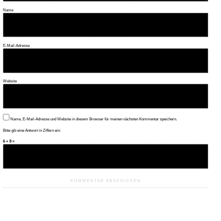
Name
E-Mail-Adresse
Website
Name, E-Mail-Adresse und Website in diesem Browser für meinen nächsten Kommentar speichern.
Bitte gib eine Antwort in Ziffern ein:
6 + 8 =