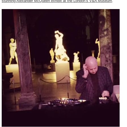
stunning Alexander McQueen exhibit at the London’s V&A Museum
.